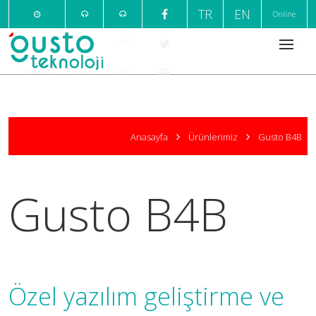
TR
EN
Online
Pazartesi
+90
+90
Ödeme
- Cuma
232
216
09:00 /
220
376
18:00
7
1
Anasayfa
Ürünlerimiz
Gusto B4B
999
666
Gusto B4B
Özel yazılım geliştirme ve