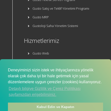
Gusto Satış ve Teklif Yönetimi Programı
Gusto MRP
Gustoloji Saha Yönetim Sistemi
Hizmetlerimiz
Gusto Web
Gusto E-Ticaret
Deneyiminizi sizin istek ve ihtiyaçlarınıza yönelik
Mobil Uygulama
olarak çok daha iyi bir hale getirmek için yasal
düzenlemelere uygun çerezler (cookies) kullanıyoruz.
Detaylı bilgiye Gizlilik ve Çerez Politikası
sayfamızdan erişebilirsiniz.
Kabul Edin ve Kapatın