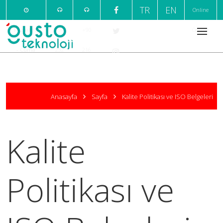
TR
EN
Online
Pazartesi
+90
+90
Ödeme
- Cuma
232
216
09:00 /
220
376
18:00
7
1
Anasayfa
Sayfa
Kalite Politikası ve ISO Belgeleri
999
666
Kalite
Politikası ve