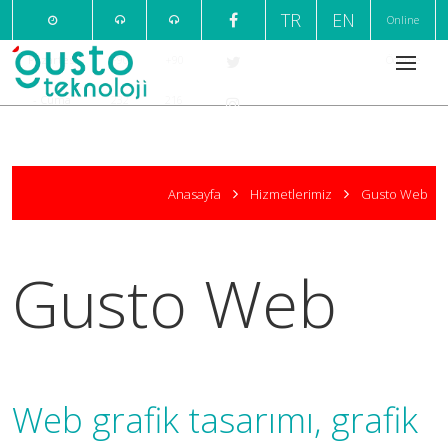
TR
EN
Online
Pazartesi
+90
+90
Ödeme
- Cuma
232
216
09:00 /
220
376
18:00
7
1
Anasayfa
Hizmetlerimiz
Gusto Web
999
666
Gusto Web
Web grafik tasarımı, grafik