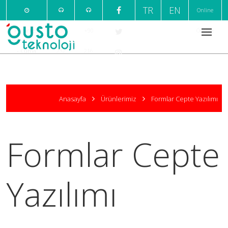
TR
EN
Online
Pazartesi
+90
+90
Ödeme
- Cuma
232
216
09:00 /
220
376
18:00
7
1
Anasayfa
Ürünlerimiz
Formlar Cepte Yazılımı
999
666
Formlar Cepte
Yazılımı