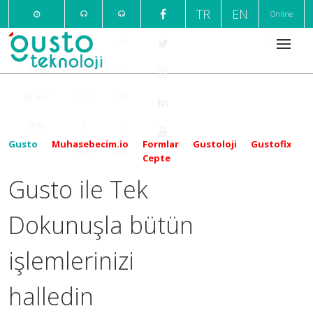
TR
EN
Online
Pazartesi
+90
+90
Ödeme
- Cuma
232
216
09:00 /
220
376
18:00
7
1
Gusto
Muhasebecim.io
Formlar
Gustoloji
Gustofix
999
666
Cepte
Gusto ile Tek
Dokunuşla bütün
işlemlerinizi
halledin