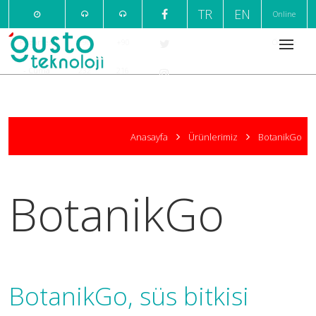
TR
EN
Online
Pazartesi
+90
+90
Ödeme
- Cuma
232
216
09:00 /
220
376
18:00
7
1
Anasayfa
Ürünlerimiz
BotanikGo
999
666
BotanikGo
BotanikGo, süs bitkisi