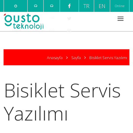
TR
EN
Online
Pazartesi
+90
+90
Ödeme
- Cuma
232
216
09:00 /
220
376
18:00
7
1
Anasayfa
Sayfa
Bisiklet Servis Yazılımı
999
666
Bisiklet Servis
Yazılımı