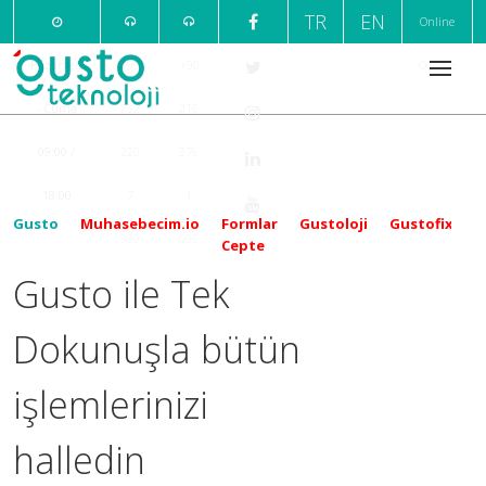
TR
EN
Online
Pazartesi
+90
+90
Ödeme
- Cuma
232
216
09:00 /
220
376
18:00
7
1
Gusto
Muhasebecim.io
Formlar
Gustoloji
Gustofix
999
666
Cepte
Gusto ile Tek
Dokunuşla bütün
işlemlerinizi
halledin