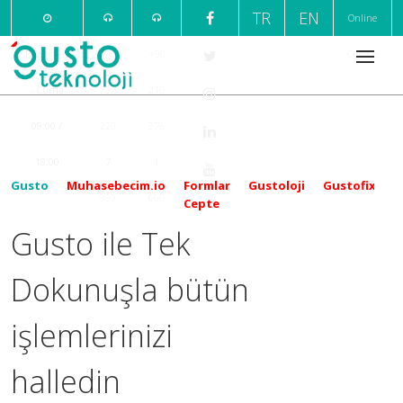
TR
EN
Online
Pazartesi
+90
+90
Ödeme
- Cuma
232
216
09:00 /
220
376
18:00
7
1
Gusto
Muhasebecim.io
Formlar
Gustoloji
Gustofix
999
666
Cepte
Gusto ile Tek
Dokunuşla bütün
işlemlerinizi
halledin