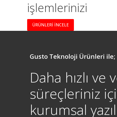
işlemlerinizi
halledin
ÜRÜNLERİ İNCELE
Gusto Teknoloji Ürünleri ile;
Daha hızlı ve v
süreçleriniz iç
kurumsal yazı