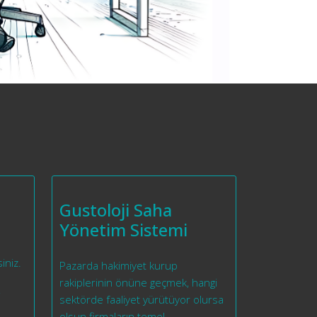
Gustoloji Saha
Yönetim Sistemi
iniz.
Pazarda hakimiyet kurup
rakiplerinin önüne geçmek, hangi
i
sektörde faaliyet yürütüyor olursa
olsun firmaların temel