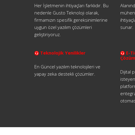
Her İşletmenin ihtiyaçları farklıdır. Bu
Alanın
nedenle Gusto Teknoloji olarak,
mühendi
firmamızın spesifik gereksinimlerine
ihtiyaç
uygun özel yazılım çözümleri
sunar.
geliştiriyoruz.
Teknolojik Yenilikler
E-Ti
Çözüm
En Güncel yazılım teknolojileri ve
Dijital
yapay zeka destekli çözümler.
isteyen
platfor
entegr
otomas