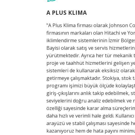
Çolakoğlu Motor
trols
"Servis ve bakım süreçlerimizi daha düzen
k marka
ve kontrollü yönetebilmek için GustoFix
Yetkili
kullanmaya başladık. Randevu takibi, s
kontrolü, servis kayıtları ve müşteri yö
isat,
tek bir panelden yönetebilmek operas
i
yükümüzü ciddi ölçüde azalttı ve iş akış
yerine
hızlandırdı. Özellikle servis kayıtlarının d
kip
ortamda düzenli tutulması, geçmiş işle
dı. Ürün
kolay erişim sağlaması ve otomatik ra
k
özellikleri sayesinde hem ekip içi
aporlama
koordinasyonumuz güçlendi hem de mü
z çok
memnuniyetimiz belirgin şekilde arttı. 11
dostu
süredir motorlu taşıt sektöründe faaliy
em zaman
gösteren bir işletme olarak, GustoFix’
ma
pratik ve kullanıcı dostu çözümleri işimi