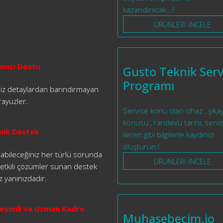
kazandıracak...!
ÜRÜNLERİ İNCELE
anıcı Dostu
Gusto Teknik Serv
Programı
iz detaylardan barındırmayan
rayüzler.
Servise konu olan cihaz , şika
konusu , randevu tarihi, servi
nik Destek
ileten gibi bilgilerle kaydınızı
oluşturun.!
şabileceğiniz her türlü sorunda
ÜRÜNLERİ İNCELE
e etkili çözümler sunan destek
z yanınızdadır.
yimli ve Uzman Kadro
Muhasebecim.io