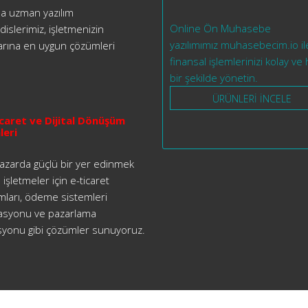
da uzman yazılım
Online Ön Muhasebe
slerimiz, işletmenizin
yazılımımız muhasebecim.io i
larına en uygun çözümleri
finansal işlemlerinizi kolay ve h
bir şekilde yönetin.
ÜRÜNLERİ İNCELE
caret ve Dijital Dönüşüm
leri
 pazarda güçlü bir yer edinmek
 işletmeler için e-ticaret
mları, ödeme sistemleri
asyonu ve pazarlama
yonu gibi çözümler sunuyoruz.