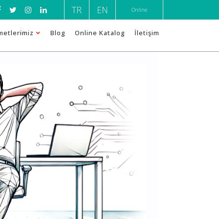
TR
EN
Online
Ödeme
metlerimiz
Blog
Online Katalog
İletişim