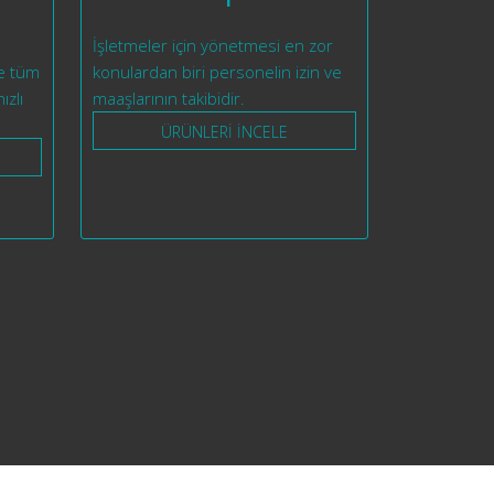
İşletmeler için yönetmesi en zor
le tüm
konulardan biri personelin izin ve
ızlı
maaşlarının takibidir.
ÜRÜNLERİ İNCELE