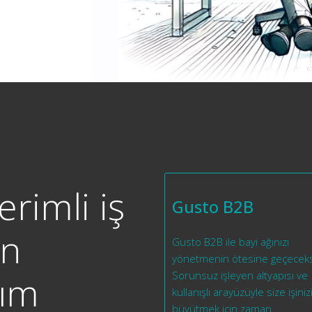
erimli iş
Gusto B2B
in
Gusto B2B ile bayi ağınızı
yönetmenin ötesine geçeceks
lım
Sorunsuz işleyen altyapısı ve
kullanışlı arayüzüyle size işiniz
büyütmek için zaman