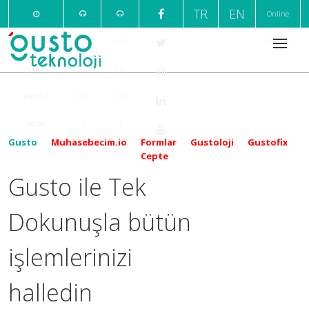
TR
EN
Online
Pazartesi
+90
+90
Ödeme
- Cuma
232
216
09:00 /
220
376
18:00
7
1
Gusto
Muhasebecim.io
Formlar
Gustoloji
Gustofix
999
666
Cepte
Gusto ile Tek
Dokunuşla bütün
işlemlerinizi
halledin