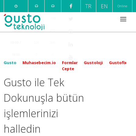
TR
EN
Online
Pazartesi
+90
+90
Ödeme
- Cuma
232
216
09:00 /
220
376
18:00
7
1
Gusto
Muhasebecim.io
Formlar
Gustoloji
Gustofix
999
666
Cepte
Gusto ile Tek
Dokunuşla bütün
işlemlerinizi
halledin