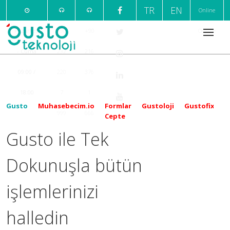
TR
EN
Online
Pazartesi
+90
+90
Ödeme
- Cuma
232
216
09:00 /
220
376
18:00
7
1
Gusto
Muhasebecim.io
Formlar
Gustoloji
Gustofix
999
666
Cepte
Gusto ile Tek
Dokunuşla bütün
işlemlerinizi
halledin