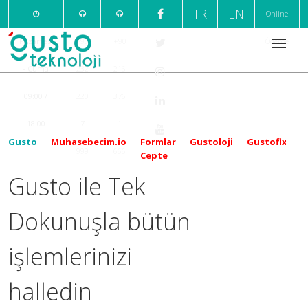
TR
EN
Online
Pazartesi
+90
+90
Ödeme
- Cuma
232
216
09:00 /
220
376
18:00
7
1
Gusto
Muhasebecim.io
Formlar
Gustoloji
Gustofix
999
666
Cepte
Gusto ile Tek
Dokunuşla bütün
işlemlerinizi
halledin